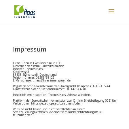
Impressum
Firma: Thomas Haas Innengrün e.K.
Unternehmensform: Einzelkaufmann
Inhaber: Thomas Haas
Oeschweg 3
88138 Sigmarszell, Deutschland
Telefonnummer: 08389/98123
E-Mailadresse: t.haas@haas-innengruen.de
Registergericht & Registernummer: Amtsgericht Kempten i. A. HRA 7744
Umsatzsteuer-Identifikationsnummer: DE 147343240
Inhaltlich verantwortlich: Thomas Haas, Adresse wie oben.
Plattform der Europäischen Kommission zur Online-Streitbeilegung (OS) für
Verbraucher:
https://ec.europa.eu/consumers/odr/
.
Wir sind nicht bereit und nicht verpflichtet an einem
Streitbeilegungsverfahren vor einer Verbraucherschlichtungsstelle
teilzunehmen.